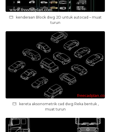
kenderaan Block dwg 2D untuk autocad – muat
turun
kereta aksonometrik cad dwg Reka bentuk ,
muat turun