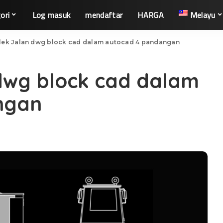
ori
Log masuk
mendaftar
HARGA
Melayu
ek Jalan dwg block cad dalam autocad 4 pandangan
dwg block cad dalam
ngan