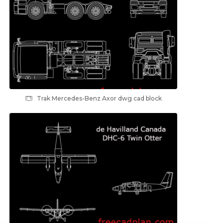
Trak Mercedes-Benz Axor dwg cad block