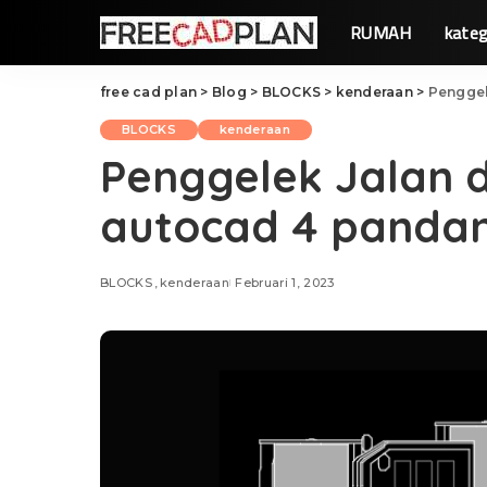
RUMAH
kateg
free cad plan
>
Blog
>
BLOCKS
>
kenderaan
>
Penggel
BLOCKS
kenderaan
Penggelek Jalan 
autocad 4 panda
BLOCKS
kenderaan
Februari 1, 2023