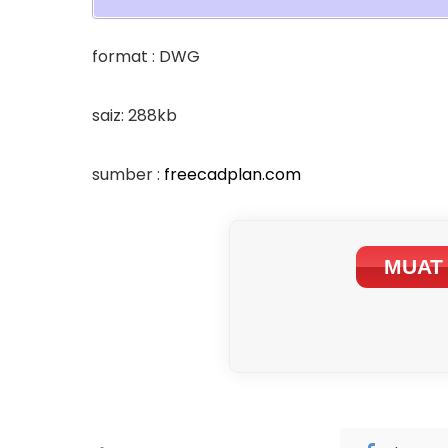
format : DWG
saiz: 288kb
sumber :
freecadplan.com
MUAT 