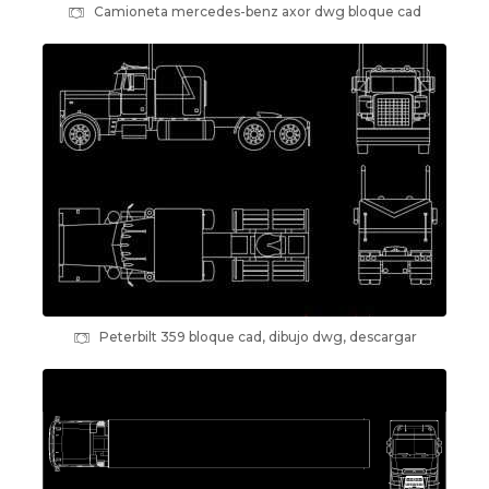
Camioneta mercedes-benz axor dwg bloque cad
Peterbilt 359 bloque cad, dibujo dwg, descargar