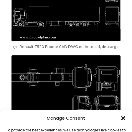
Renault T520 Bloque CAD DWG en Autocad, descargar
Manage Consent
To provide the best experiences, we use technologies like cookies to