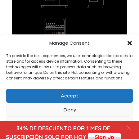
Manage Consent
maquina expendedora DWG Bloque CAD En Autocad ,
To provide the best experiences, we use technologies like cookies to
Descargar
store and/or access device information. Consenting to these
technologies will allow us to process data such as browsing
behavior or unique IDs on this site. Not consenting or withdrawing
consent, may adversely affect certain features and functions.
Accept
Copyright@ www.freecadplan.com
Terms & Conditions
-
Deny
Privacy Policy
-
About Us
-
Contact
-
Cookies
View preferences
34% DE DESCUENTO POR 1 MES DE
SUSCRIPCIÓN SOLO POR HOY
Sign Up
Cookies
Privacy Policy