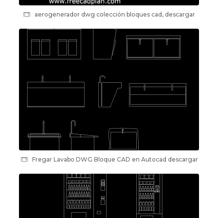
aerogenerador dwg colección bloques cad, descargar
Fregar Lavabo DWG Bloque CAD en Autocad descargar