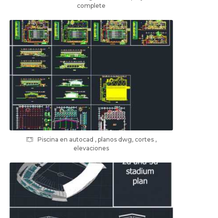
complete
Piscina en autocad , planos dwg, cortes ,
elevaciones