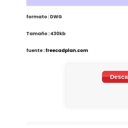
formato : DWG
Tamaño : 430kb
fuente :
freecadplan.com
Desca