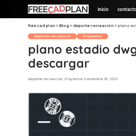
inicio
contact
free cad plan
>
Blog
>
deporte-recreación
>
plano es
deporte-recreación
Proyectos
plano estadio dw
descargar
deporte-recreación
Proyectos
noviembre 16, 2021