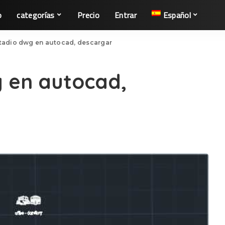
o
categorías
Precio
Entrar
Español
tadio dwg en autocad, descargar
g en autocad,