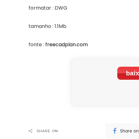
formatar : DWG
tamanho : 1.1Mb
fonte :
freecadplan.com
baix
Share o
SHARE ON