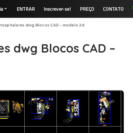
ia
ENTRAR
Inscrever-se!
PREÇO
CONTATO
hospitalares dwg Blocos CAD – modelo 2d
es dwg Blocos CAD –