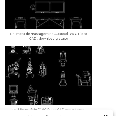
mesa de massagem no Autocad DWG Bloco
CAD , download gratuito
Microscópio DWG Bloco CAD em autocad,
baixar