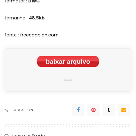
formatar :
DWG
tamanho :
48.5kb
fonte :
freecadplan.com
baixar arquivo
SHARE ON