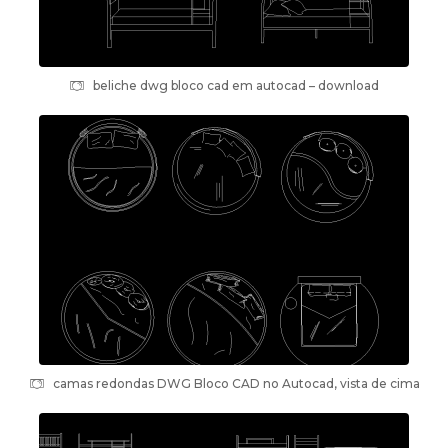
beliche dwg bloco cad em autocad – download
camas redondas DWG Bloco CAD no Autocad, vista de cima