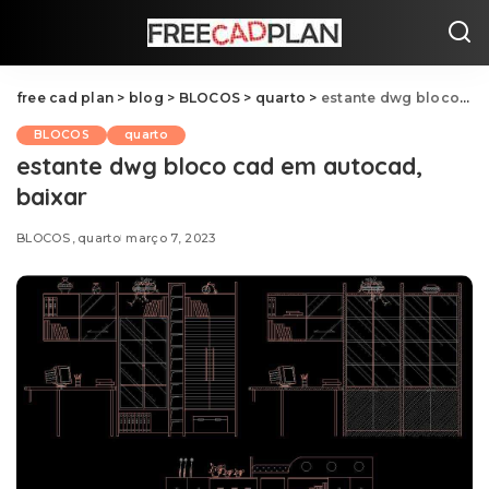
free cad plan
>
blog
>
BLOCOS
>
quarto
>
estante dwg bloco cad em autocad, baixar
BLOCOS
quarto
estante dwg bloco cad em autocad,
baixar
BLOCOS
quarto
março 7, 2023