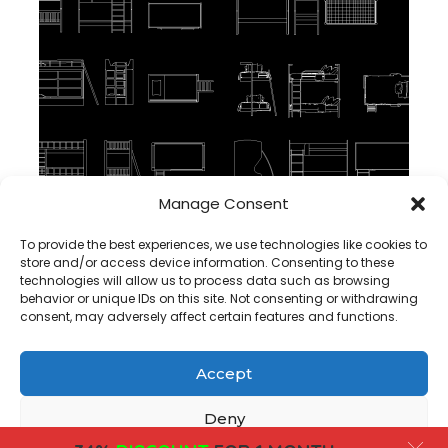
Manage Consent
Cama de Dois Andares DWG Bloco CAD em Autocad, Baixar
To provide the best experiences, we use technologies like cookies to
store and/or access device information. Consenting to these
technologies will allow us to process data such as browsing
behavior or unique IDs on this site. Not consenting or withdrawing
consent, may adversely affect certain features and functions.
Accept
Copyright@ www.freecadplan.com
Terms & Conditions
-
Privacy Policy
-
About Us
-
Contact
-
Cookies
Deny