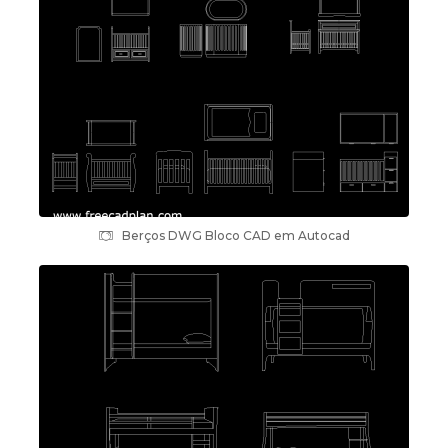
Berços DWG Bloco CAD em Autocad