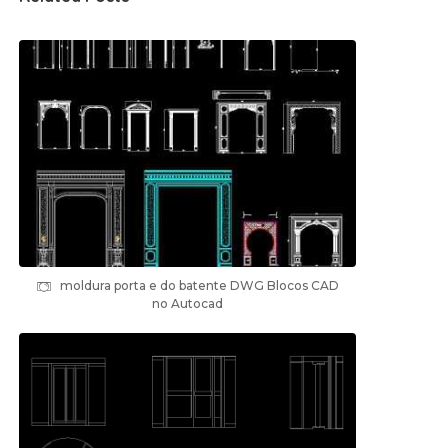
moldura porta e do batente DWG Blocos CAD
no Autocad