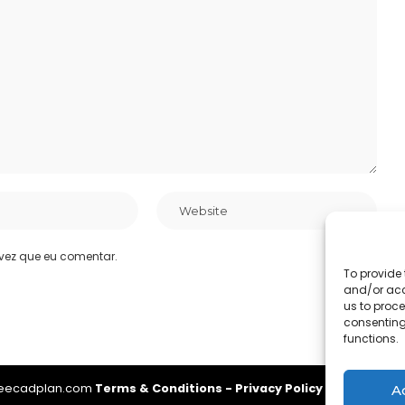
vez que eu comentar.
To provide 
and/or acc
us to proce
consenting
functions.
reecadplan.com
Terms & Conditions
-
Privacy Policy
-
About Us
-
A