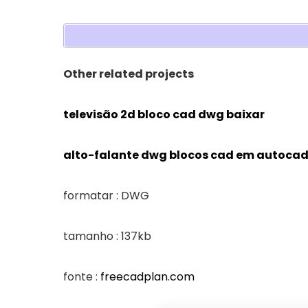
Other related projects
televisão 2d bloco cad dwg baixar
alto-falante dwg blocos cad em autoca
formatar : DWG
tamanho : 137kb
fonte :
freecadplan.com