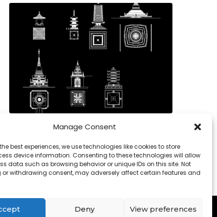
Pagode DWG Bloco CAD em Autocad, baixar
Manage Consent
the best experiences, we use technologies like cookies to store
ess device information. Consenting to these technologies will allow
ss data such as browsing behavior or unique IDs on this site. Not
 or withdrawing consent, may adversely affect certain features and
Contact
-
Cookies
ccept
Deny
View preferences