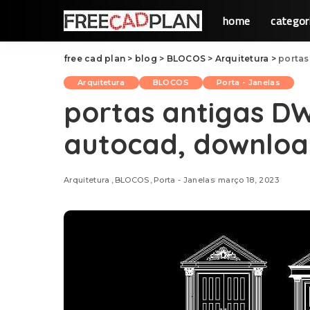
home
categor
free cad plan
>
blog
>
BLOCOS
>
Arquitetura
>
porta
Arquitetura
BLOCOS
Porta - Janelas
portas antigas D
autocad, downlo
Arquitetura
BLOCOS
Porta - Janelas
março 18, 2023