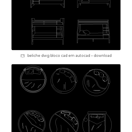
beliche dwg bloco cad em autocad – download