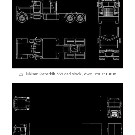
lukisan Peterbilt 359 cad block , dwg , muat turun