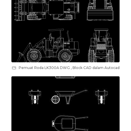
Pemuat Roda LK300A DWG , Block CAD dalam Autocad