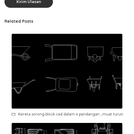
Related Posts
Kereta sorong block cad dalam 4 pandangan , muat turun