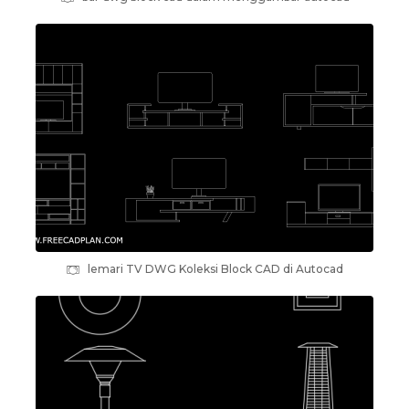
lemari TV DWG Koleksi Block CAD di Autocad