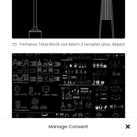
Pemanas Teras Block cad dalam 2 tampilan (atas, depan)
Manage Consent
Perabotan luar ruangan dwg koleksi block cad