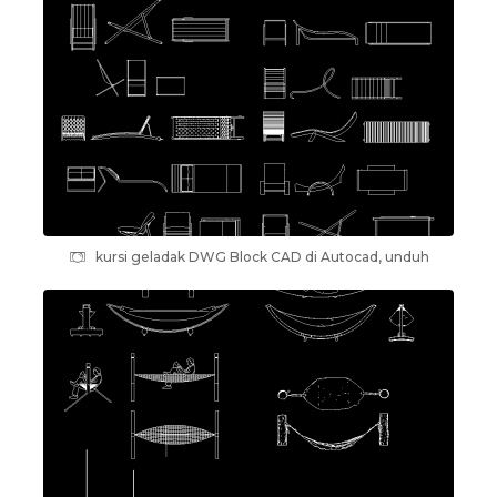
kursi geladak DWG Block CAD di Autocad, unduh