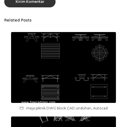
Related Posts
meja piknik DWG block CAD unduhan, Autocad