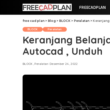
FREECADPLAN
free cad plan
>
Blog
>
BLOCK
>
Peralatan
>
Keranjang
BLOCK
Peralatan
Keranjang Belanj
Autocad , Unduh
BLOCK
Peralatan
Desember 24, 2022