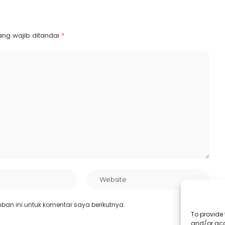
ang wajib ditandai
*
an ini untuk komentar saya berikutnya.
To provide 
and/or acc