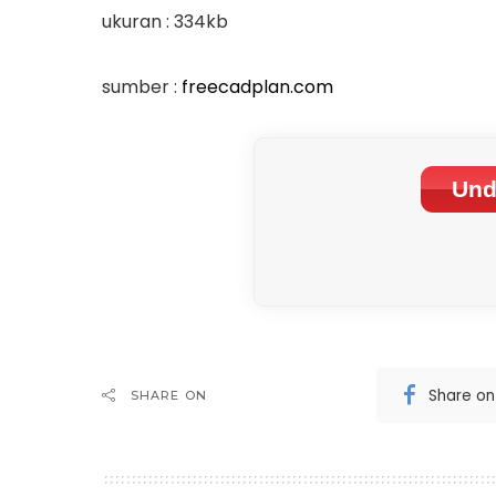
ukuran : 334kb
sumber :
freecadplan.com
Und
Share o
SHARE ON