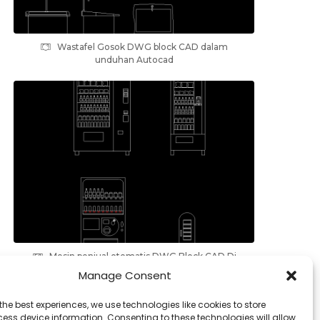
Wastafel Gosok DWG block CAD dalam
unduhan Autocad
Mesin penjual otomatis DWG Block CAD Di
Autocad, Unduh
Manage Consent
the best experiences, we use technologies like cookies to store
ess device information. Consenting to these technologies will allow