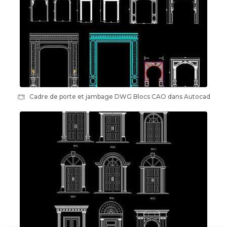
Cadre de porte et jambage DWG Blocs CAO dans Autocad