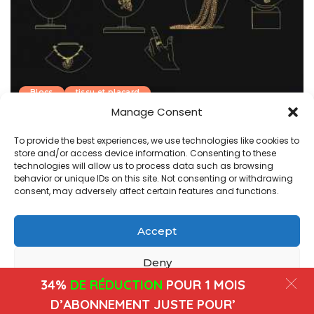
Blocs
tissu et placard
Manage Consent
bijoux DWG bloc CAO dans Autocad, téléchargement
To provide the best experiences, we use technologies like cookies to
admin
octobre 15, 2022
Posted
store and/or access device information. Consenting to these
by
technologies will allow us to process data such as browsing
behavior or unique IDs on this site. Not consenting or withdrawing
1
2
consent, may adversely affect certain features and functions.
Accept
Copyright@ www.freecadplan.com
Terms & Conditions
-
Privacy Policy
-
About Us
-
Contact
-
Cookies
Deny
34%
DE RÉDUCTION
POUR 1 MOIS
View preferences
D’ABONNEMENT JUSTE POUR’