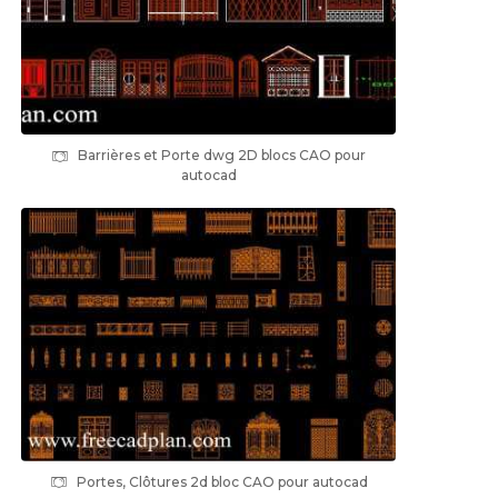
Barrières et Porte dwg 2D blocs CAO pour
autocad
Portes, Clôtures 2d bloc CAO pour autocad