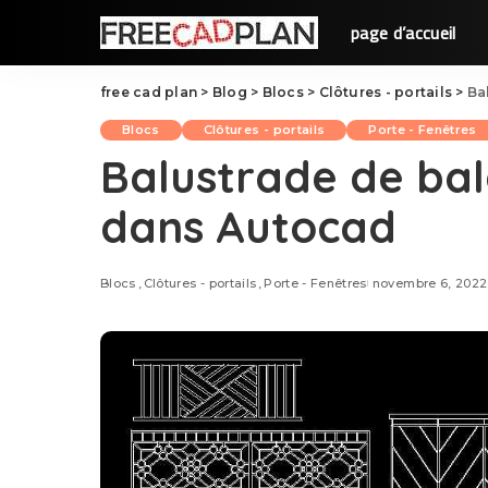
page d’accueil
free cad plan
>
Blog
>
Blocs
>
Clôtures - portails
>
Ba
Blocs
Clôtures - portails
Porte - Fenêtres
Balustrade de b
dans Autocad
Blocs
Clôtures - portails
Porte - Fenêtres
novembre 6, 2022