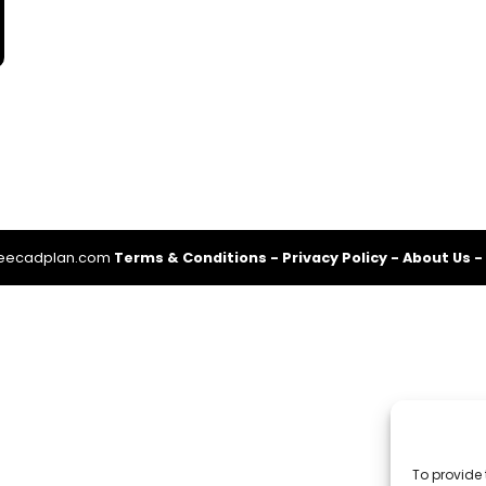
reecadplan.com
Terms & Conditions
-
Privacy Policy
-
About Us
-
To provide 