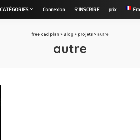
CATÉGORIES
Connexion
S’INSCRIRE
prix
Fra
free cad plan
>
Blog
>
projets
>
autre
autre