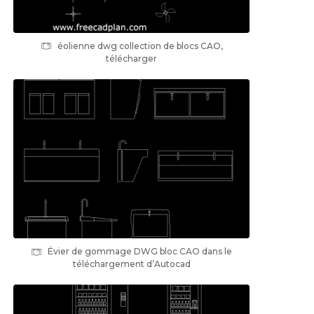
éolienne dwg collection de blocs CAO,
télécharger
Évier de gommage DWG bloc CAO dans le
téléchargement d’Autocad