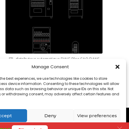
distributeur automatique DWG Bloc CAO DANS
Autocad , Télécharger
Manage Consent
the best experiences, we use technologies like cookies to store
ess device information. Consenting to these technologies will allow
ss data such as browsing behavior or unique IDs on this site. Not
 or withdrawing consent, may adversely affect certain features and
Contact
-
Cookies
ccept
Deny
View preferences
Cookies
Privacy Policy