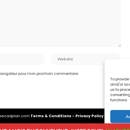
 navigateur pour mon prochain commentaire.
To provide 
and/or acc
us to proce
consenting
functions.
reecadplan.com
Terms & Conditions
-
Privacy Policy
-
About Us
-
A