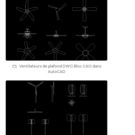
Ventilateurs de plafond DWG Bloc CAO dans
AutoCAD