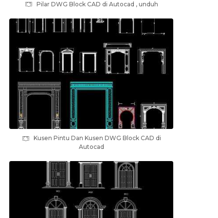
Pilar DWG Block CAD di Autocad , unduh
Kusen Pintu Dan Kusen DWG Block CAD di
Autocad