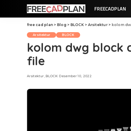
FREECADPLAN
free cad plan
>
Blog
>
BLOCK
>
Arsitektur
>
kolom dwg
Arsitektur
BLOCK
kolom dwg block 
file
Arsitektur
BLOCK
Desember 10, 2022