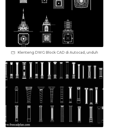
Klenteng DWG Block CAD di Autocad, unduh