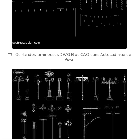
Guirlandes lumineuses DWG Bloc CAO dans Autocad, vue de
face