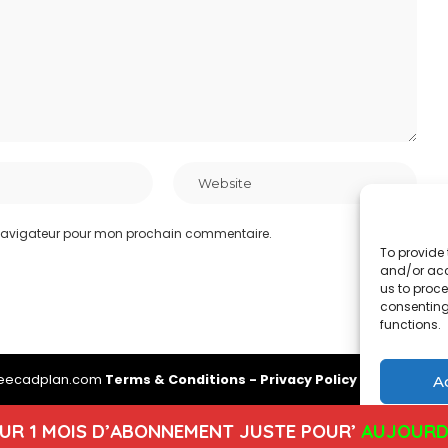
 navigateur pour mon prochain commentaire.
To provide 
and/or acc
us to proce
consenting
functions.
reecadplan.com
Terms & Conditions
-
Privacy Policy
-
About Us
-
A
UR 1 MOIS D’ABONNEMENT JUSTE POUR’
AUJOURD