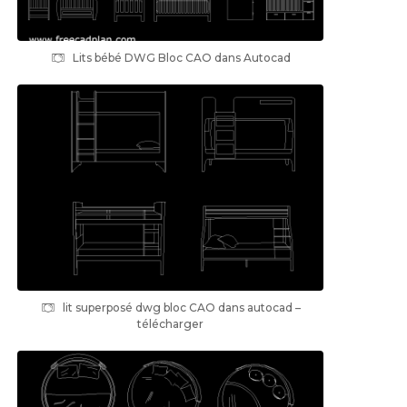
Lits bébé DWG Bloc CAO dans Autocad
lit superposé dwg bloc CAO dans autocad –
télécharger