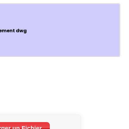
rgement dwg
ger un Fichier