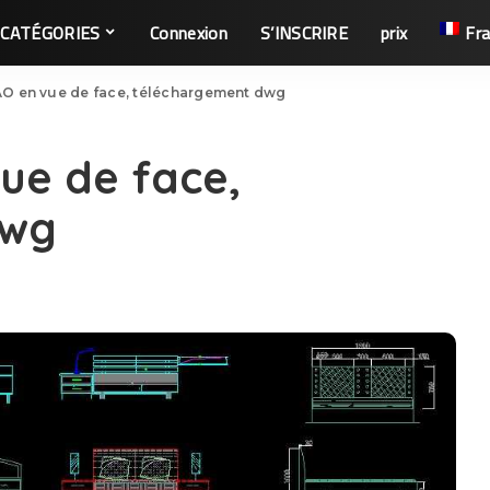
CATÉGORIES
Connexion
S’INSCRIRE
prix
Fra
CAO en vue de face, téléchargement dwg
vue de face,
dwg