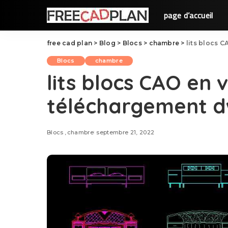
page d’accueil
free cad plan
>
Blog
>
Blocs
>
chambre
>
lits blocs 
Blocs
chambre
lits blocs CAO en 
téléchargement 
Blocs
chambre
septembre 21, 2022