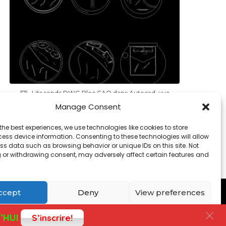
Lits ronds DWG Bloc CAO dans Autocad, vue
de dessus
Manage Consent
the best experiences, we use technologies like cookies to store
ess device information. Consenting to these technologies will allow
ss data such as browsing behavior or unique IDs on this site. Not
 or withdrawing consent, may adversely affect certain features and
Contact
-
Cookies
ccept
Deny
View preferences
Cookies
Privacy Policy
’HUI
S’inscrire!