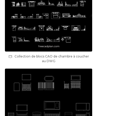
Collection de blocs CAO de chambre à coucher
au DWG