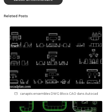
Related Posts
canapés ensembles DWG Blocs CAO dans Autocad