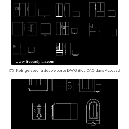
Réfrigérateur à double porte DWG Bloc CAO dans Autocad