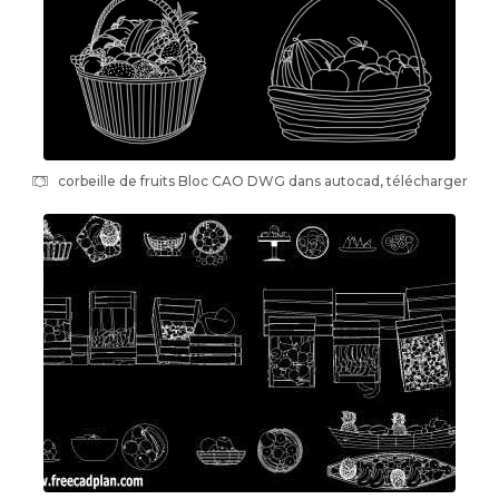
corbeille de fruits Bloc CAO DWG dans autocad, télécharger