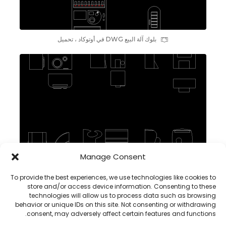
بلوك آلة البيع DWG في أوتوكاد ، تحميل
Manage Consent
To provide the best experiences, we use technologies like cookies to
store and/or access device information. Consenting to these
بلوکات مجفف اليد DWG CAD في أوتوكاد ، تحميل
technologies will allow us to process data such as browsing
behavior or unique IDs on this site. Not consenting or withdrawing
consent, may adversely affect certain features and functions.