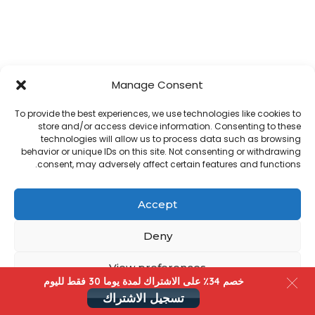
Manage Consent
To provide the best experiences, we use technologies like cookies to
store and/or access device information. Consenting to these
technologies will allow us to process data such as browsing
behavior or unique IDs on this site. Not consenting or withdrawing
consent, may adversely affect certain features and functions.
Accept
Deny
View preferences
خصم 34٪ على الاشتراك لمدة یوما 30 فقط لليوم
تسجيل الاشتراك
Cookies
سياسة الخصوصية