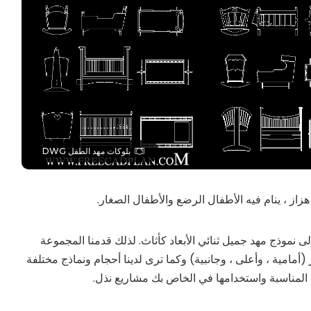
بلوکات مهد الطفل DWG
از ، ينام فيه الأطفال الرضع والأطفال الصغار.
نموذج مهد جميل ثنائي الأبعاد كأثاث. لذلك قدمنا ​​المجموعة
بلوکات مهد الأطفال بتنسيق dwg و 3 مناظر (أمامية ، وأعلى ، وجانبية) وكما ترى لدينا أحجام ونماذج مختلفة
 المناسبة واستخدامها في الخاص بك مشاريع نذل.