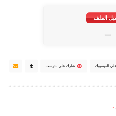
یل الملف
لي الفيسبوك
شارك علي بنترست
ـ
*