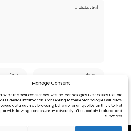
Manage Consent
احفظ اسمي، بريدي الإلكتروني، والموقع الإلكتروني في هذا المتصفح لا
provide the best experiences, we use technologies like cookies to store
ess device information. Consenting to these technologies will allow
rocess data such as browsing behavior or unique IDs on this site. Not
 or withdrawing consent, may adversely affect certain features and
functions.