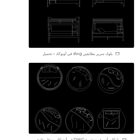
بلوك سرير بطابقين dwg في أوتوكاد – تحميل
بلوکات أسرة مستديرة DWG في أوتوكاد ، منظر علوي