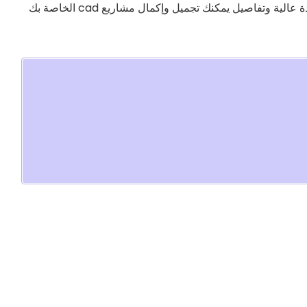
هذه البلوکات مثل البلوکات الأخرى لدينا ، تم رسمها بجودة عالية وتفاصيل يمكنك تجميل وإكمال مشاريع cad الخاصة بك