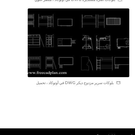
بلوکات سرير مزدوج ديكر DWG في أوتوكاد ، تحميل