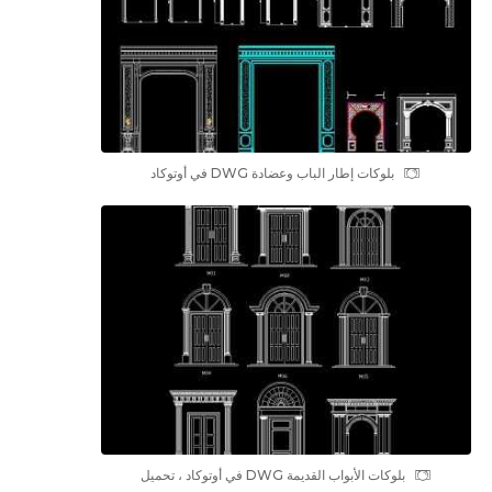
بلوکات إطار الباب وعضادة DWG في أوتوكاد
بلوکات الأبواب القديمة DWG في أوتوكاد ، تحميل