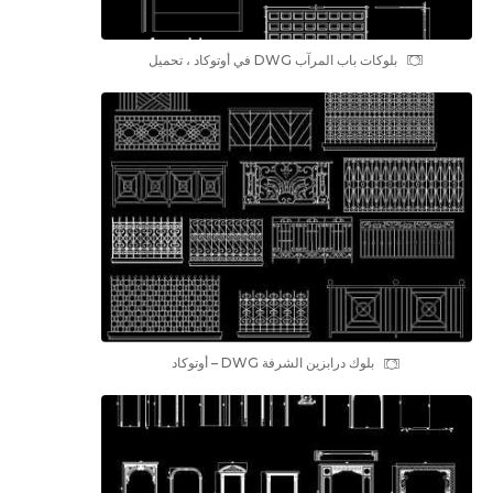
بلوکات باب المرآب DWG في أوتوكاد ، تحميل
بلوك درابزين الشرفة DWG – أوتوكاد