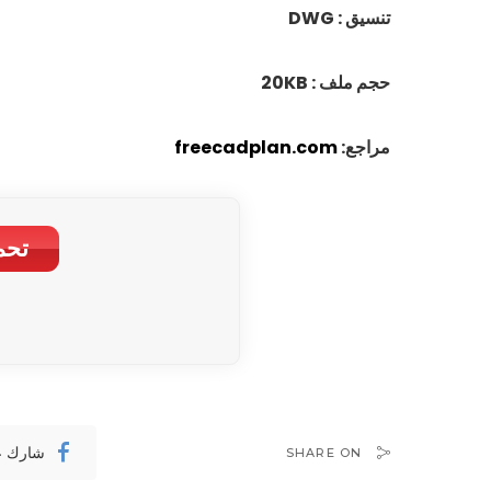
تنسيق : DWG
حجم ملف : 20KB
مراجع:
freecadplan.com
تحم
شارك ع
SHARE ON