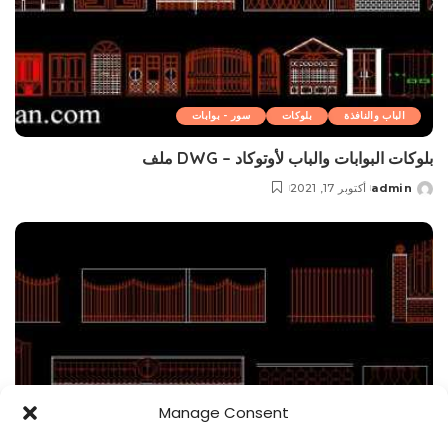
الباب والنافذة
بلوکات
سور - بوابات
بلوکات البوابات والباب لأوتوكاد – DWG ملف
admin
أكتوبر 17, 2021
Posted
by
Manage Consent