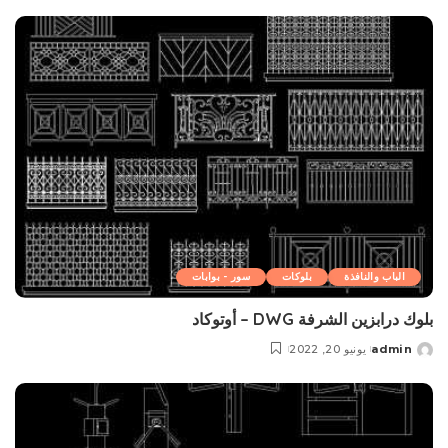
by
الباب والنافذة
بلوکات
سور - بوابات
بلوك درابزين الشرفة DWG – أوتوكاد
admin
يونيو 20, 2022
Posted
by