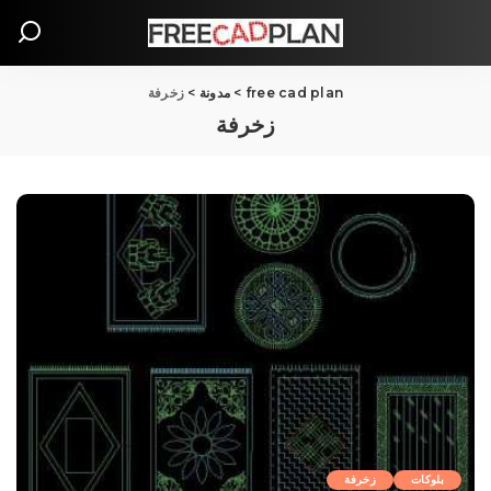
free cad plan
>
مدونة
>
زخرفة
زخرفة
بلوکات
زخرفة