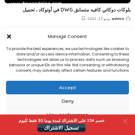
بلوکات دوكاتي كافيه متسابق DWG في أوتوكاد ، تحميل
admin
يونيو 23, 2022
Posted
by
Manage Consent
Copyright@ www.freecadplan.com
Terms & Conditions
-
Privacy Policy
-
About Us
-
Contact
-
Cookies
To provide the best experiences, we use technologies like cookies to
store and/or access device information. Consenting to these
technologies will allow us to process data such as browsing
behavior or unique IDs on this site. Not consenting or withdrawing
consent, may adversely affect certain features and functions.
Accept
Deny
View preferences
خصم 34٪ على الاشتراك لمدة یوما 30 فقط لليوم
تسجيل الاشتراك
Cookies
سياسة الخصوصية