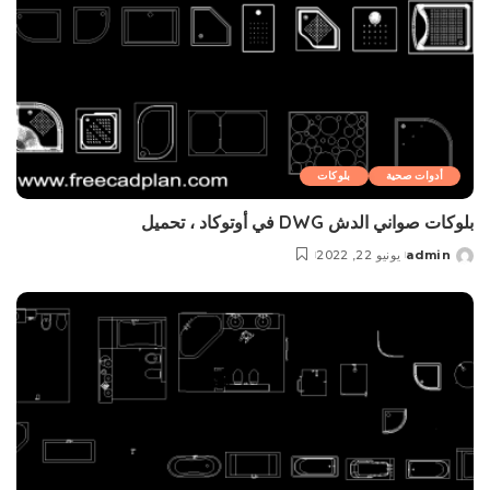
أدوات صحية
بلوکات
بلوکات صواني الدش DWG في أوتوكاد ، تحميل
admin
يونيو 22, 2022
Posted
by