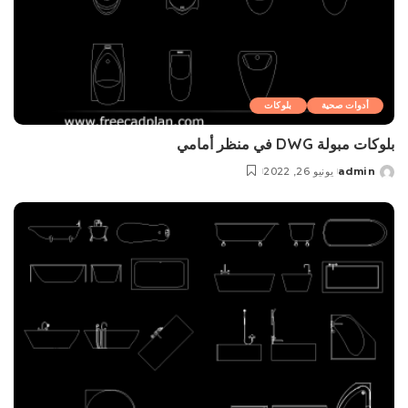
أدوات صحية
بلوکات
بلوکات مبولة DWG في منظر أمامي
admin
يونيو 26, 2022
Posted
by