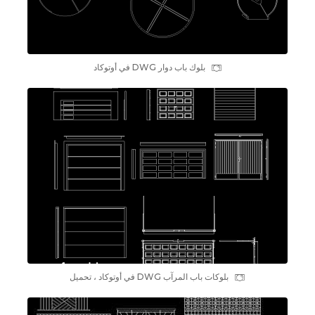
بلوك باب دوار DWG في أوتوكاد
بلوکات باب المرآب DWG في أوتوكاد ، تحميل