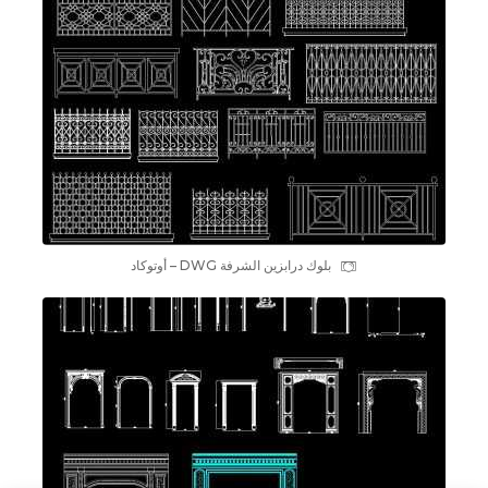
بلوك درابزين الشرفة DWG – أوتوكاد