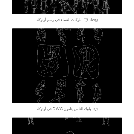
dwg بلوکات النساء في رسم أوتوكاد
بلوك الناس ينامون DWG في أوتوكاد