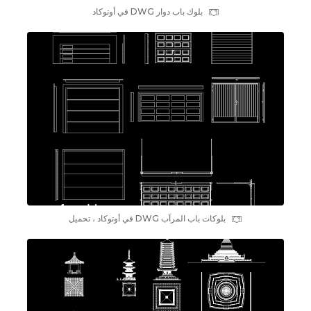
بلوك باب دوار DWG في أوتوكاد
بلوکات باب المرآب DWG في أوتوكاد ، تحميل