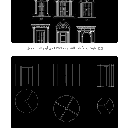
بلوکات الأبواب القديمة DWG في أوتوكاد ، تحميل