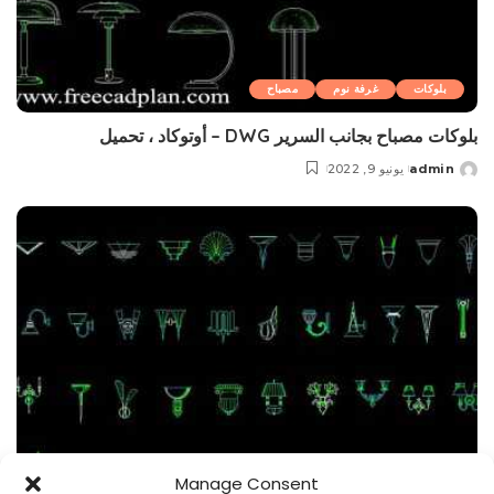
بلوکات
غرفة نوم
مصباح
بلوکات مصباح بجانب السرير DWG – أوتوكاد ، تحمیل
admin
يونيو 9, 2022
Posted
by
Manage Consent
بلوکات
مصباح