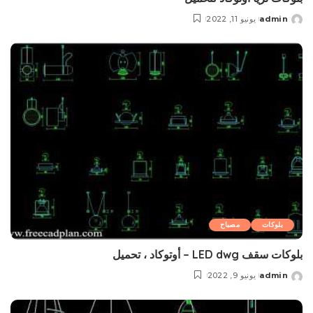
admin
يونيو 11, 2022
Posted
by
بلوکات
مصباح
بلوکات سقف LED dwg – أوتوكاد ، تحمیل
admin
يونيو 9, 2022
Posted
by