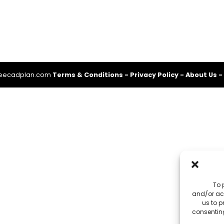
reecadplan.com
Terms & Conditions
-
Privacy Policy
-
About Us
-
To 
and/or acc
us to p
consenting