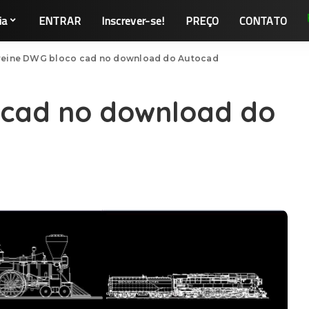
ia
ENTRAR
Inscrever-se!
PREÇO
CONTATO
reine DWG bloco cad no download do Autocad
 cad no download do