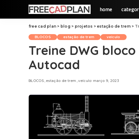
home
categor
free cad plan
>
blog
>
projetos
>
estação de trem
>
T
BLOCOS
estação de trem
veículo
Treine DWG bloco
Autocad
BLOCOS
estação de trem
veículo
março 9, 2023