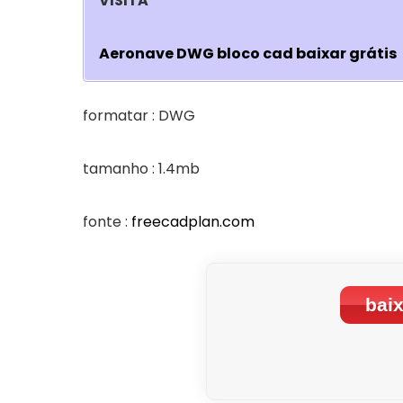
VISITA
Aeronave DWG bloco cad baixar grátis
formatar : DWG
tamanho : 1.4mb
fonte :
freecadplan.com
baix