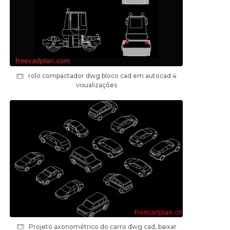
rolo compactador dwg bloco cad em autocad 4
visualizações
Projeto axonométrico do carro dwg cad, baixar