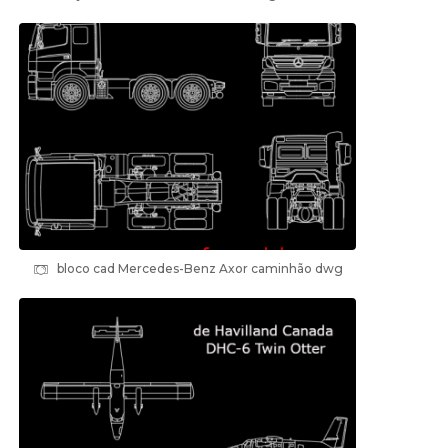
bloco cad Mercedes-Benz Axor caminhão dwg