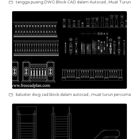
tangga pusing DWG Block CAD dalam Autocad , Muat Turun
baluster dwg cad block dalam autocad , muat turun percuma