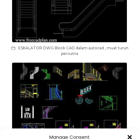
ESKALATOR DWG Block CAD dalam autocad , muat turun
percuma
Manage Consent