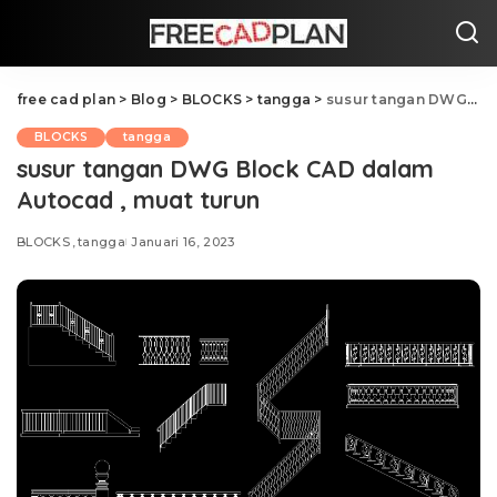
free cad plan
>
Blog
>
BLOCKS
>
tangga
>
susur tangan DWG Block CAD dalam Autocad , muat turun
BLOCKS
tangga
susur tangan DWG Block CAD dalam
Autocad , muat turun
BLOCKS
tangga
Januari 16, 2023