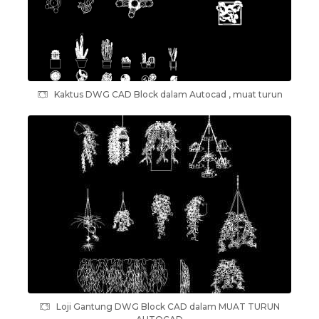
Kaktus DWG CAD Block dalam Autocad , muat turun
Loji Gantung DWG Block CAD dalam MUAT TURUN