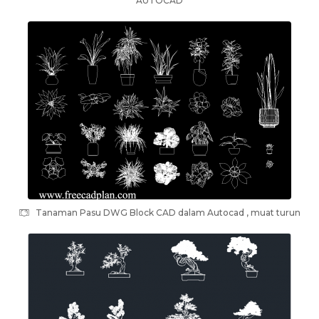
AUTOCAD
Tanaman Pasu DWG Block CAD dalam Autocad , muat turun