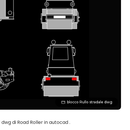
blocco Rullo stradale dwg
 dwg di Road Roller in autocad .