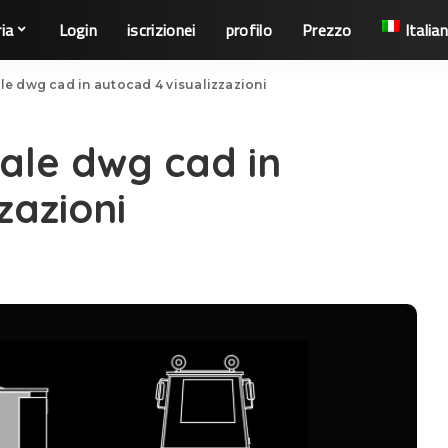
ia
Login
iscrizionei
profilo
Prezzo
Italia
le dwg cad in autocad 4 visualizzazioni
dale dwg cad in
zazioni