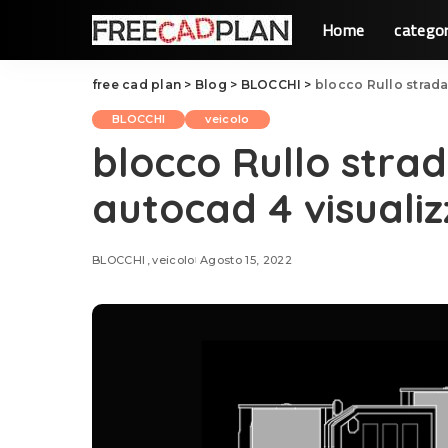
Home
categor
free cad plan
>
Blog
>
BLOCCHI
>
blocco Rullo strada
BLOCCHI
veicolo
blocco Rullo stra
autocad 4 visualiz
BLOCCHI
veicolo
Agosto 15, 2022