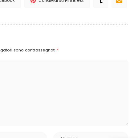
acebook
Condividi su Pinterest
igatori sono contrassegnati
*