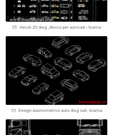
Veicoli 2D dwg , blocco per autocad – Scarica
Design assonometrico auto dwg cad , Scarica