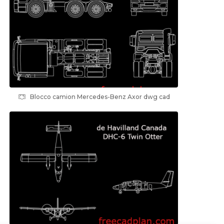
Blocco camion Mercedes-Benz Axor dwg cad