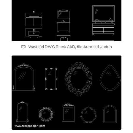
Wastafel DWG Block CAD, file Autocad Unduh