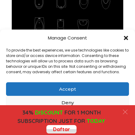
Manage Consent
Urinoir DWG Block Cad DI tampilan depan
To provide the best experiences, we use technologies like cookies to
store and/or access device information. Consenting to these
technologies will allow us to process data such as browsing
behavior or unique IDs on this site. Not consenting or withdrawing
consent, may adversely affect certain features and functions.
Accept
Copyright@ www.freecadplan.com
Terms & Conditions
-
Privacy Policy
-
About Us
-
Contact
-
Cookies
Deny
34%
DISCOUNT
FOR 1 MONTH
View preferences
SUBSCRIPTION JUST FOR
TODAY
Daftar
Cookies
Privacy Policy