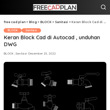
free cad plan
>
Blog
>
BLOCK
>
Sanitasi
>
Keran Block Cad di Autocad , unduhan DWG
BLOCK
Sanitasi
Keran Block Cad di Autocad , unduhan
DWG
BLOCK
Sanitasi
Desember 25, 2022