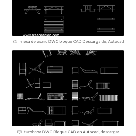
mesa de picnic DWG bloque CAD Descarga de, Autocad
tumbona DWG Bloque CAD en Autocad, descargar