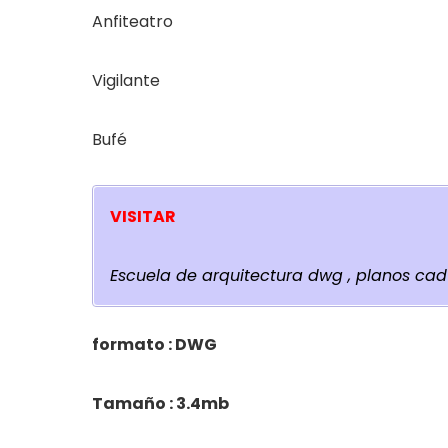
Anfiteatro
Vigilante
Bufé
VISITAR
Escuela de arquitectura dwg , planos ca
formato : DWG
Tamaño : 3.4mb