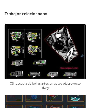
Trabajos relacionados
escuela de bellas artes en autocad, proyecto
dwg