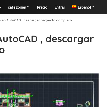
o
categorías
Precio
Entrar
Español
a en AutoCAD , descargar proyecto completo
AutoCAD , descargar
o