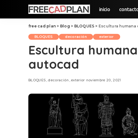
inicio
contact
free cad plan
>
Blog
>
BLOQUES
>
Escultura humana
BLOQUES
decoración
exterior
Escultura humana
autocad
BLOQUES
decoración
exterior
noviembre 20, 2021