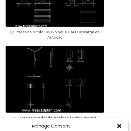
mesa de picnic DWG bloque CAD Descarga de,
Autocad
aerogenerador dwg colección bloques cad,
descargar
Manage Consent