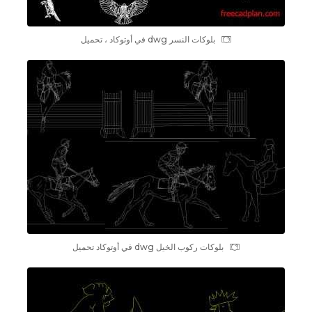
بلوکات النسر dwg في أوتوكاد ، تحميل
بلوکات ركوب الخيل dwg في أوتوكاد تحميل