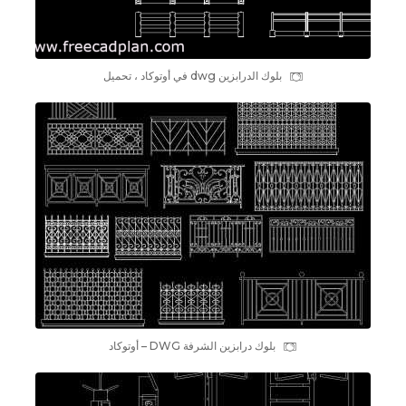
بلوك الدرابزين dwg في أوتوكاد ، تحميل
بلوك درابزين الشرفة DWG – أوتوكاد