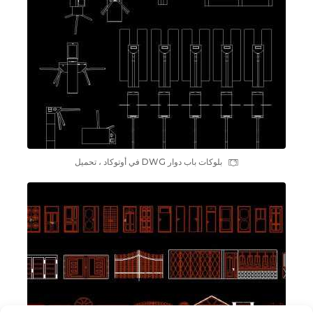
بلوکات باب دوار DWG في أوتوكاد ، تحميل